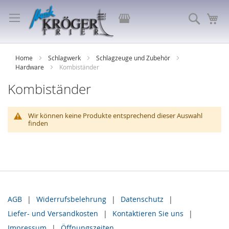
Direkt
zum
Store
Suche
Me
Inhalt
auswählen
Home
Schlagwerk
Schlagzeuge und Zubehör
Hardware
Kombiständer
Kombiständer
Wir können keine Produkte entsprechend dieser Auswahl
finden
AGB
Widerrufsbelehrung
Datenschutz
Liefer- und Versandkosten
Kontaktieren Sie uns
Impressum
Öffnungszeiten