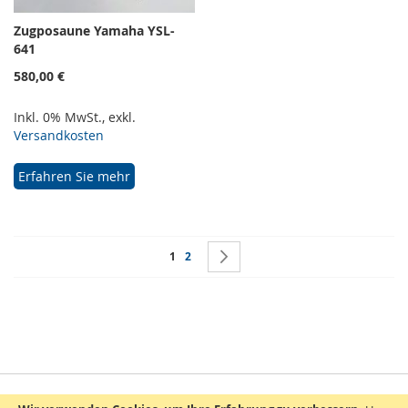
Zugposaune Yamaha YSL-
641
580,00 €
Inkl. 0% MwSt.
,
exkl.
Versandkosten
Erfahren Sie mehr
Seite
Sie lesen gerade Seite
Seite
Seite
Weiter
1
2