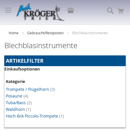
Direkt
zum
Store
Suche
Me
Inhalt
auswählen
Home
Gebraucht/Restposten
Blechblasinstrumente
Blechblasinstrumente
ARTIKELFILTER
Einkaufsoptionen
Kategorie
Artikel
Trompete / Flügelhorn
3
Artikel
Posaune
4
Artikel
Tuba/Bass
2
Artikel
Waldhorn
1
Artikel
Hoch-B/A Piccolo-Trompete
1