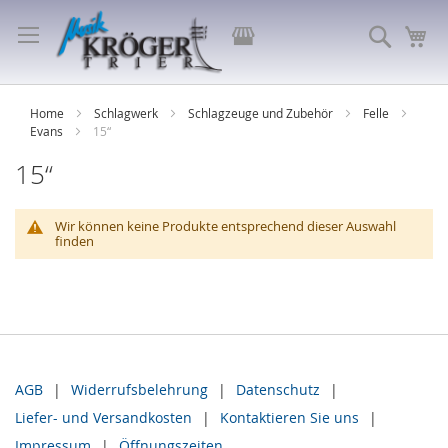
Direkt
zum
Store
Suche
Me
Inhalt
auswählen
Home
Schlagwerk
Schlagzeuge und Zubehör
Felle
Evans
15“
15“
Wir können keine Produkte entsprechend dieser Auswahl
finden
AGB
Widerrufsbelehrung
Datenschutz
Liefer- und Versandkosten
Kontaktieren Sie uns
Impressum
Öffnungszeiten