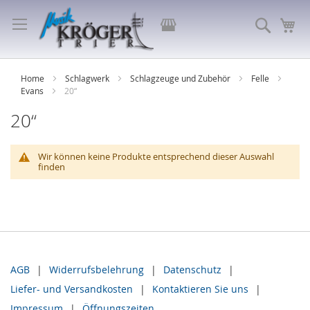
Direkt
zum
Store
Suche
Me
Inhalt
auswählen
Home
Schlagwerk
Schlagzeuge und Zubehör
Felle
Evans
20“
20“
Wir können keine Produkte entsprechend dieser Auswahl
finden
AGB
Widerrufsbelehrung
Datenschutz
Liefer- und Versandkosten
Kontaktieren Sie uns
Impressum
Öffnungszeiten