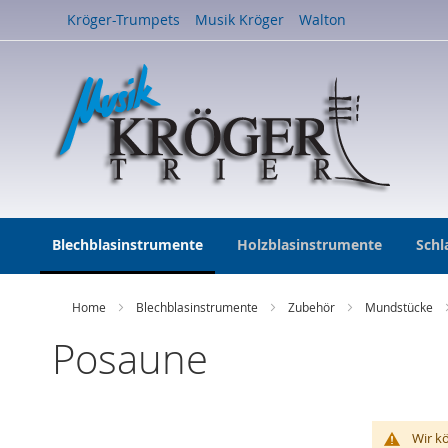
Direkt
Kröger-Trumpets
Musik Kröger
Walton
zum
Inhalt
Blechblasinstrumente
Holzblasinstrumente
Schl
Home
Blechblasinstrumente
Zubehör
Mundstücke
Posaune
Wir k