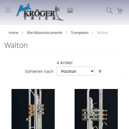
Direkt
zum
Store
Suche
Me
Inhalt
auswählen
Home
Blechblasinstrumente
Trompeten
Walton
Walton
4
Artikel
In
Sortieren nach
absteigende
Reihenfolge