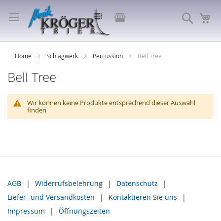
Direkt
zum
Store
Suche
Me
Inhalt
auswählen
Home
Schlagwerk
Percussion
Bell Tree
Bell Tree
Wir können keine Produkte entsprechend dieser Auswahl
finden
AGB
Widerrufsbelehrung
Datenschutz
Liefer- und Versandkosten
Kontaktieren Sie uns
Impressum
Öffnungszeiten