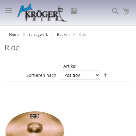
Direkt
zum
Store
Suche
Me
Inhalt
auswählen
Home
Schlagwerk
Becken
Ride
Ride
1
Artikel
In
Sortieren nach
absteigende
Reihenfolge