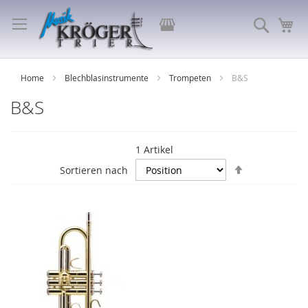
Direkt
zum
Store
Suche
Me
Inhalt
auswählen
Home
Blechblasinstrumente
Trompeten
B&S
B&S
1
Artikel
In
Sortieren nach
absteigende
Reihenfolge