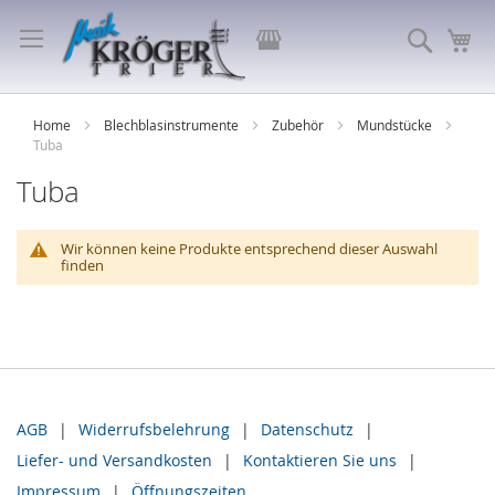
Direkt
zum
Store
Suche
Me
Inhalt
auswählen
Home
Blechblasinstrumente
Zubehör
Mundstücke
Tuba
Tuba
Wir können keine Produkte entsprechend dieser Auswahl
finden
AGB
Widerrufsbelehrung
Datenschutz
Liefer- und Versandkosten
Kontaktieren Sie uns
Impressum
Öffnungszeiten