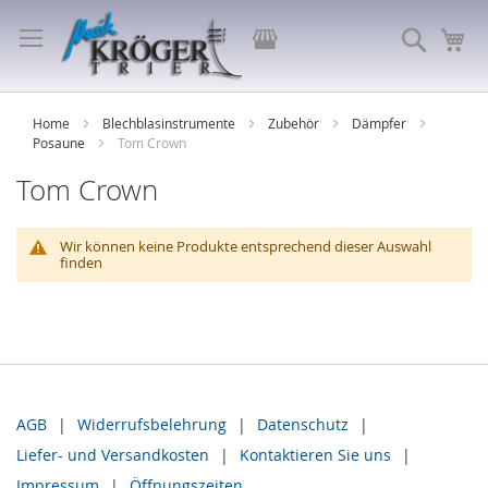
Direkt
zum
Store
Suche
Me
Inhalt
auswählen
Home
Blechblasinstrumente
Zubehör
Dämpfer
Posaune
Tom Crown
Tom Crown
Wir können keine Produkte entsprechend dieser Auswahl
finden
AGB
Widerrufsbelehrung
Datenschutz
Liefer- und Versandkosten
Kontaktieren Sie uns
Impressum
Öffnungszeiten