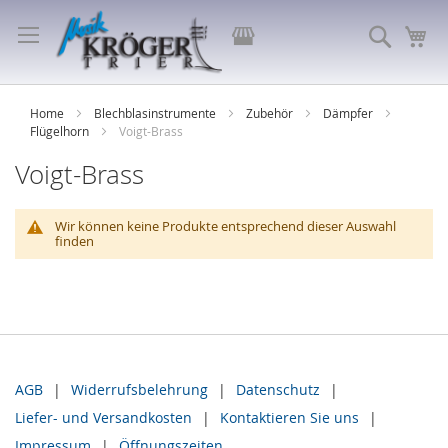
Direkt
zum
Store
Suche
Me
Inhalt
auswählen
Home
Blechblasinstrumente
Zubehör
Dämpfer
Flügelhorn
Voigt-Brass
Voigt-Brass
Wir können keine Produkte entsprechend dieser Auswahl
finden
AGB
Widerrufsbelehrung
Datenschutz
Liefer- und Versandkosten
Kontaktieren Sie uns
Impressum
Öffnungszeiten