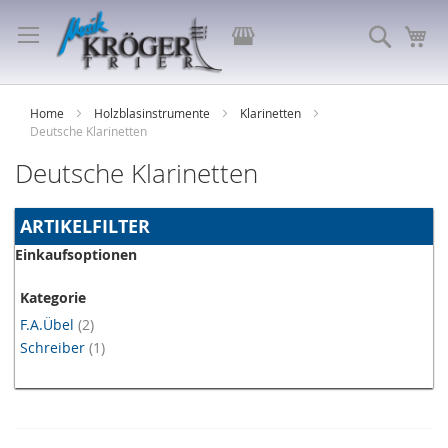
Direkt
zum
Store
Suche
Me
Inhalt
auswählen
Home
Holzblasinstrumente
Klarinetten
Deutsche Klarinetten
Deutsche Klarinetten
ARTIKELFILTER
Einkaufsoptionen
Kategorie
Artikel
F.A.Übel
2
Artikel
Schreiber
1