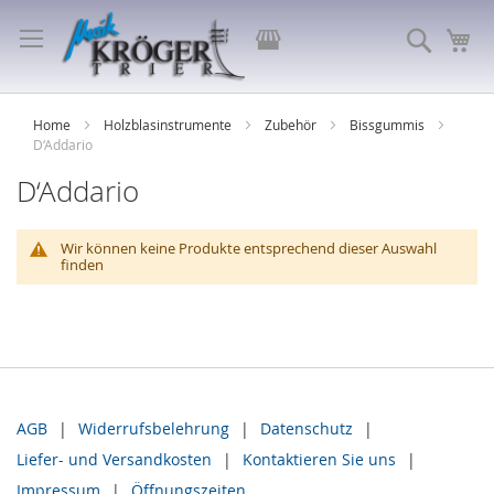
Direkt
zum
Store
Suche
Me
Inhalt
auswählen
Home
Holzblasinstrumente
Zubehör
Bissgummis
D‘Addario
D‘Addario
Wir können keine Produkte entsprechend dieser Auswahl
finden
AGB
Widerrufsbelehrung
Datenschutz
Liefer- und Versandkosten
Kontaktieren Sie uns
Impressum
Öffnungszeiten