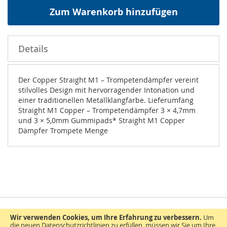
Zum Warenkorb hinzufügen
Details
Der Copper Straight M1 – Trompetendämpfer vereint
stilvolles Design mit hervorragender Intonation und
einer traditionellen Metallklangfarbe. Lieferumfang
Straight M1 Copper – Trompetendämpfer 3 × 4,7mm
und 3 × 5,0mm Gummipads* Straight M1 Copper
Dämpfer Trompete Menge
Wir verwenden Cookies, um Ihre Erfahrung zu verbessern.
Um
die neuen Datenschutzrichtlinien zu erfüllen, müssen wir Sie um Ihre
AGB
Widerrufsbelehrung
Datenschutz