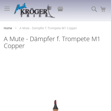
Direkt
zum
Store
Suche
Me
Inhalt
auswählen
Home
A Mute - Dämpfer f. Trompete M1 Copper
A Mute - Dämpfer f. Trompete M1
Copper