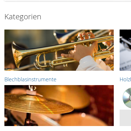
Kategorien
Blechblasinstrumente
Holz