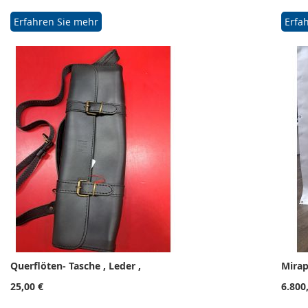
Erfahren Sie mehr
Erfa
Querflöten- Tasche , Leder ,
Mirap
25,00 €
6.800